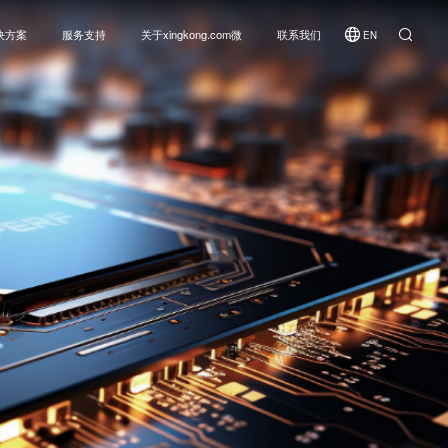
决方案
服务支持
关于xingkong.com微
联系我们
EN
在线选型
xingkong.com微
样品申请
社会责任
收发芯片
反馈中心
新闻资讯
SOC收发芯片
产品资料中心
加入我们
芯
常见问题
收发模块
Sub-1GHz 透传