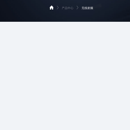
产品中心
无线射频
首页
无线射频
产品中心
模拟器件和信号链
解决方案
服务支持
关于xingkong.com微
联系我们