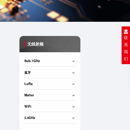
联
无线射频
系
我
们
Sub-1GHz
蓝牙
LoRa
Matter
WiFi
2.4GHz