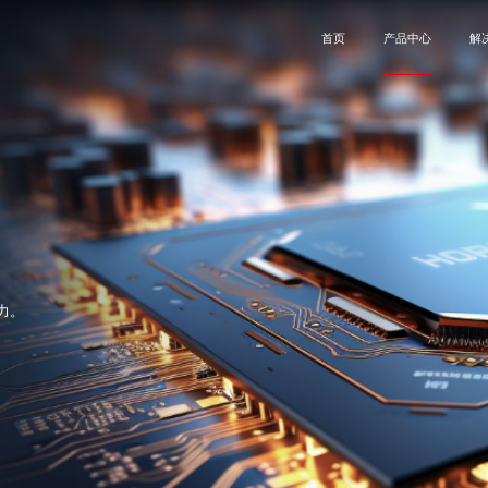
首页
产品中心
解
Sub-1GHz
Sub-1GHz芯片
环境监测
蓝牙
汽车电子
发射芯片
接收芯片
LoRa
智慧四表
SOC接收芯片
SOC发射芯片
Matter
工业物联
编码发射芯片
微能量收集发射
片
WiFi
智能家居
2.4GHz
消费电子
力。
Sub-1GHz模块
发射模块
接收模块
SOC射频收发模块
大功率收发模块